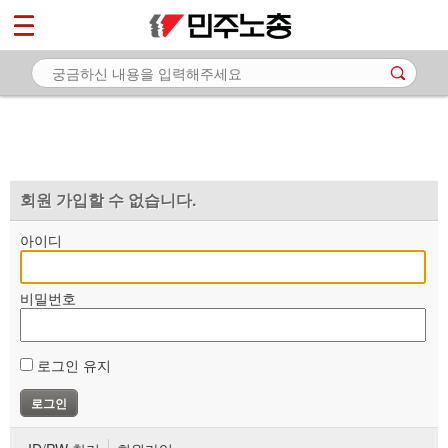
*
마이페이지
소개
<
소식
노동상담
자료
회원 가입할 수 없습니다.
부설기관
아이디
업무
비밀번호
로그인 유지