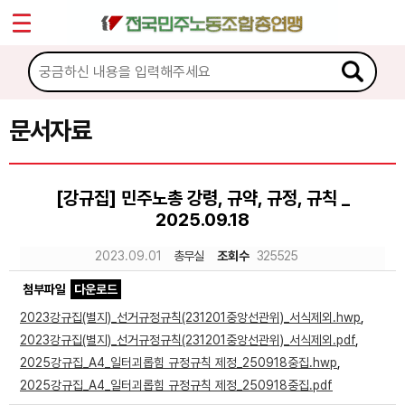
*
Sketchbook5, 스케치북5
마이페이지
소개
<
소식
문서자료
Sketchbook5, 스케치북5
노동상담
[강규집] 민주노총 강령, 규약, 규정, 규칙 _
2025.09.18
자료
2023.09.01
총무실
조회수
325525
문서자료
첨부파일
다운로드
이미지자료
2023강규집(별지)_선거규정규칙(231201중앙선관위)_서식제외.hwp
,
2023강규집(별지)_선거규정규칙(231201중앙선관위)_서식제외.pdf
,
미디어자료
2025강규집_A4_일터괴롭힘 규정규칙 제정_250918중집.hwp
,
카드뉴스
2025강규집_A4_일터괴롭힘 규정규칙 제정_250918중집.pdf