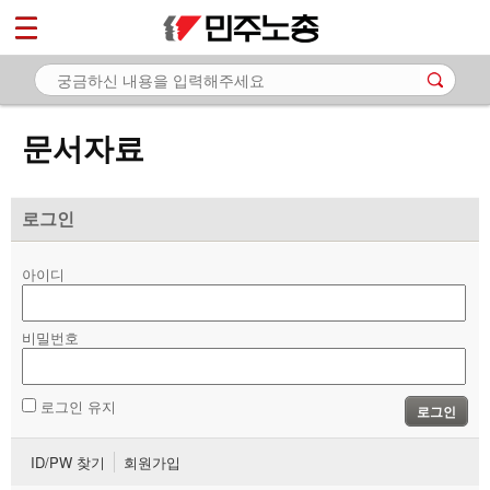
*
마이페이지
소개
<
소식
문서자료
노동상담
자료
로그인
- 문서자료
아이디
- 이미지자료
비밀번호
- 미디어자료
- 카드뉴스
로그인 유지
로그인
부설기관
ID/PW 찾기
회원가입
업무