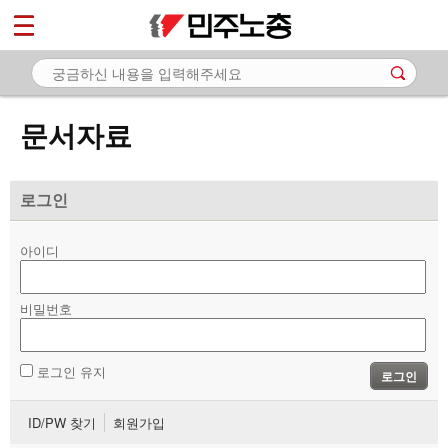
*
마이페이지
소개
<
소식
문서자료
노동상담
자료
로그인
- 문서자료
아이디
- 이미지자료
비밀번호
- 미디어자료
- 카드뉴스
로그인 유지
로그인
부설기관
ID/PW 찾기
회원가입
업무