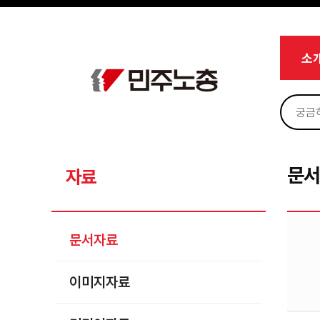
메뉴 건너뛰기
로그인
회원가입
Sketchbook5, 스케치북5
마이페이지
소개
소
<
소식
노동상담
Sketchbook5, 스케치북5
자료
문서자료
문
자료
이미지자료
미디어자료
문서자료
카드뉴스
이미지자료
부설기관
업무