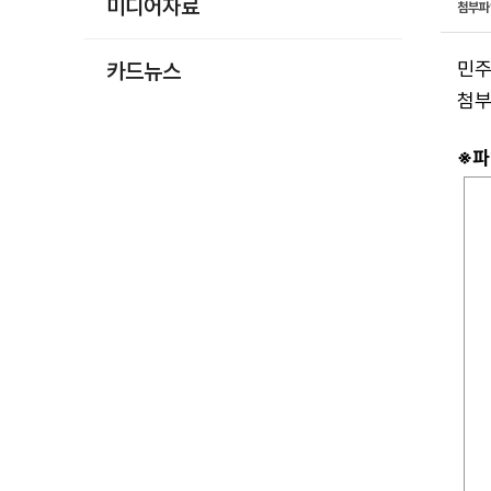
미디어자료
첨부
민주
카드뉴스
첨부
※파