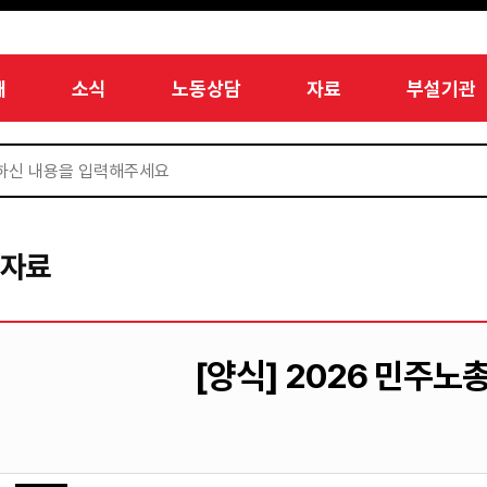
개
소식
노동상담
자료
부설기관
서자료
[양식] 2026 민주노