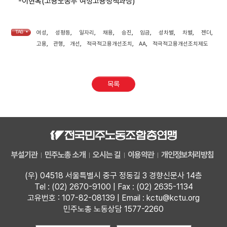
-이현옥(고용노동부 여성고용정책과장)
TAG •
여성
,
성평등
,
일자리
,
채용
,
승진
,
임금
,
성차별
,
차별
,
젠더
,
고용
,
관행
,
개선
,
적극적고용개선조치
,
AA
,
적극적고용개선조치제도
목록
부설기관
민주노총 소개
오시는 길
이용약관
개인정보처리방침
(우) 04518 서울특별시 중구 정동길 3 경향신문사 14층
Tel : (02) 2670-9100 | Fax : (02) 2635-1134
고유번호 : 107-82-08139 | Email : kctu@kctu.org
민주노총 노동상담 1577-2260