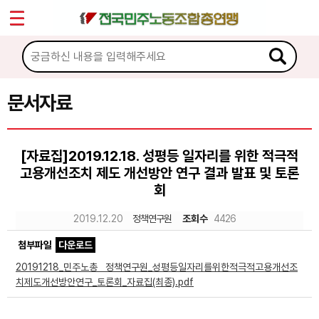
*
Sketchbook5, 스케치북5
마이페이지
소개
<
소식
문서자료
Sketchbook5, 스케치북5
노동상담
[자료집]2019.12.18. 성평등 일자리를 위한 적극적
고용개선조치 제도 개선방안 연구 결과 발표 및 토론
자료
회
문서자료
2019.12.20
정책연구원
조회수
4426
이미지자료
첨부파일
다운로드
20191218_민주노총 정책연구원_성평등일자리를위한적극적고용개선조
미디어자료
치제도개선방안연구_토론회_자료집(최종).pdf
카드뉴스