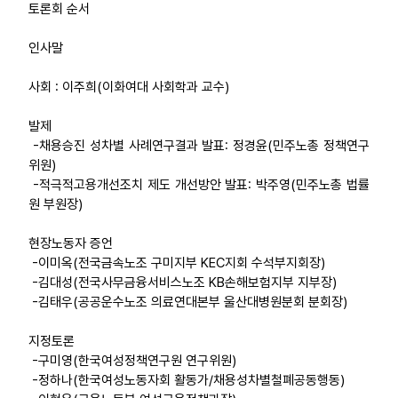
토론회 순서
부설기관
인사말
업무
사회 : 이주희(이화여대 사회학과 교수)
발제
-채용승진 성차별 사례연구결과 발표: 정경윤(민주노총 정책연구
위원)
-적극적고용개선조치 제도 개선방안 발표: 박주영(민주노총 법률
원 부원장)
현장노동자 증언
-이미옥(전국금속노조 구미지부 KEC지회 수석부지회장)
-김대성(전국사무금융서비스노조 KB손해보험지부 지부장)
-김태우(공공운수노조 의료연대본부 울산대병원분회 분회장)
지정토론
-구미영(한국여성정책연구원 연구위원)
-정하나(한국여성노동자회 활동가/채용성차별철폐공동행동)