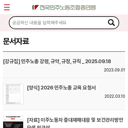
*
Sketchbook5, 스케치북5
마이페이지
소개
<
소식
문서자료
Sketchbook5, 스케치북5
노동상담
[강규집] 민주노총 강령, 규약, 규정, 규칙 _ 2025.09.18
2023.09.01
자료
문서자료
[양식] 2026 민주노총 교육 요청서
2022.03.10
이미지자료
미디어자료
카드뉴스
[자료] 이주노동자 중대재해대응 및 보건관리방안
모색 워크샵