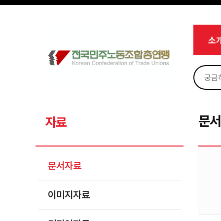
메뉴 건너뛰기
로그인
회원가입
Sketchbook5, 스케치북5
마이페이지
소개
소
<
소식
노동상담
Sketchbook5, 스케치북5
자료
문서자료
문
자료
이미지자료
미디어자료
문서자료
카드뉴스
이미지자료
부설기관
업무