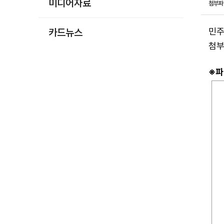
미디어자료
첨부
민주
카드뉴스
첨부
※파