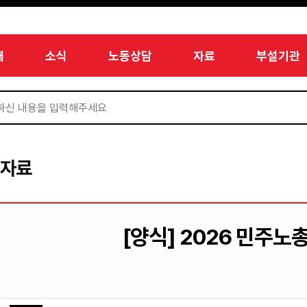
개
소식
노동상담
자료
부설기관
서자료
[양식] 2026 민주노