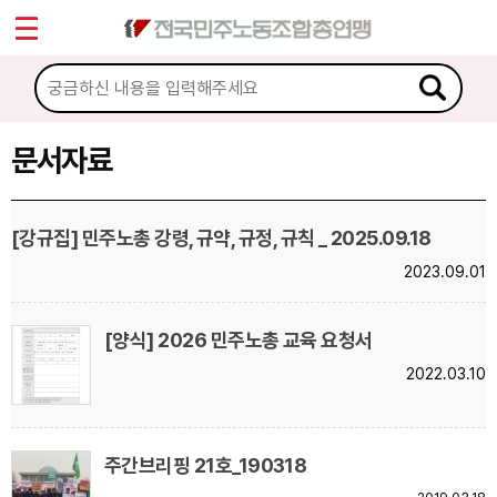
*
Sketchbook5, 스케치북5
마이페이지
소개
<
소식
문서자료
Sketchbook5, 스케치북5
노동상담
[강규집] 민주노총 강령, 규약, 규정, 규칙 _ 2025.09.18
2023.09.01
자료
문서자료
[양식] 2026 민주노총 교육 요청서
2022.03.10
이미지자료
미디어자료
카드뉴스
주간브리핑 21호_190318