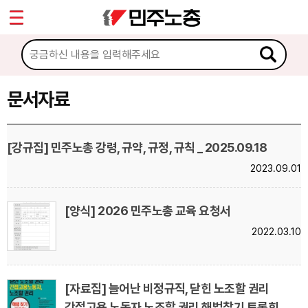
*
Sketchbook5, 스케치북5
마이페이지
소개
<
소식
문서자료
Sketchbook5, 스케치북5
노동상담
[강규집] 민주노총 강령, 규약, 규정, 규칙 _ 2025.09.18
2023.09.01
자료
문서자료
[양식] 2026 민주노총 교육 요청서
2022.03.10
이미지자료
미디어자료
카드뉴스
[자료집] 늘어난 비정규직, 닫힌 노조할 권리
간접고용 노동자 노조할 권리 해법찾기 토론회