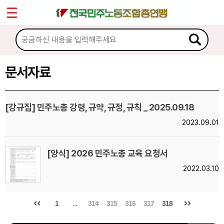
*
Sketchbook5, 스케치북5
마이페이지
소개
<
소식
문서자료
Sketchbook5, 스케치북5
노동상담
[강규집] 민주노총 강령, 규약, 규정, 규칙 _ 2025.09.18
2023.09.01
자료
문서자료
[양식] 2026 민주노총 교육 요청서
2022.03.10
이미지자료
미디어자료
1
...
314
315
316
317
318
카드뉴스