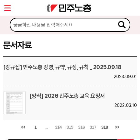
*
Sketchbook5, 스케치북5
마이페이지
소개
<
소식
문서자료
Sketchbook5, 스케치북5
노동상담
[강규집] 민주노총 강령, 규약, 규정, 규칙 _ 2025.09.18
2023.09.01
자료
문서자료
[양식] 2026 민주노총 교육 요청서
2022.03.10
이미지자료
미디어자료
1
...
314
315
316
317
318
카드뉴스