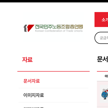
메뉴 건너뛰기
로그인
회원가입
Sketchbook5, 스케치북5
마이페이지
소개
소
<
소식
노동상담
Sketchbook5, 스케치북5
자료
문서자료
문
자료
이미지자료
미디어자료
이
문서자료
카드뉴스
이미지자료
부설기관
업무