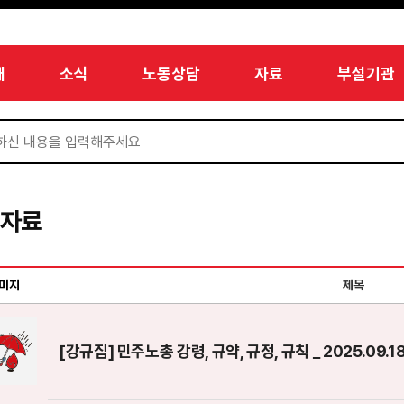
개
소식
노동상담
자료
부설기관
서자료
미지
제목
[강규집] 민주노총 강령, 규약, 규정, 규칙 _ 2025.09.1