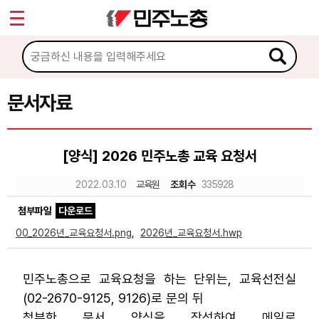
*
Sketchbook5, 스케치북5
마이페이지
소개
<
소식
문서자료
Sketchbook5, 스케치북5
노동상담
[양식] 2026 민주노총 교육 요청서
자료
2022.03.10
교육원
조회수
335928
첨부파일
다운로드
문서자료
00_2026년_교육요청서.png
,
2026년_교육요청서.hwp
이미지자료
미디어자료
민주노총으로 교육요청을 하는 단위는, 교육선전실
카드뉴스
(02-2670-9125, 9126)
로 문의 뒤
첨부한 문서 양식을 작성하여 메일로