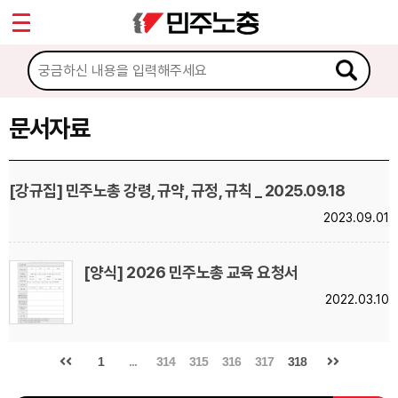
*
Sketchbook5, 스케치북5
마이페이지
소개
<
소식
문서자료
Sketchbook5, 스케치북5
노동상담
[강규집] 민주노총 강령, 규약, 규정, 규칙 _ 2025.09.18
2023.09.01
자료
문서자료
[양식] 2026 민주노총 교육 요청서
2022.03.10
이미지자료
미디어자료
1
...
314
315
316
317
318
카드뉴스