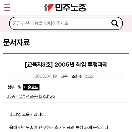
*
Sketchbook5, 스케치북5
마이페이지
소개
<
소식
문서자료
Sketchbook5, 스케치북5
노동상담
[교육지3호] 2005년 최임 투쟁과제
자료
2005.04.19
교육
조회수
2622
첨부파일
다운로드
문서자료
05총파업투쟁교육지3호.hwp
이미지자료
미디어자료
총파업 교육지입니다.
카드뉴스
올해 민주노총이 요구하는 최저임금과 투쟁 과제 등입니다.