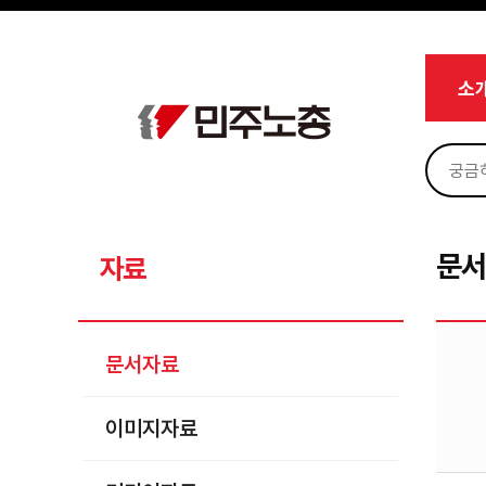
메뉴 건너뛰기
로그인
회원가입
Sketchbook5, 스케치북5
마이페이지
소개
소
<
소식
노동상담
Sketchbook5, 스케치북5
자료
문서자료
문
자료
이미지자료
미디어자료
문서자료
카드뉴스
이미지자료
부설기관
업무