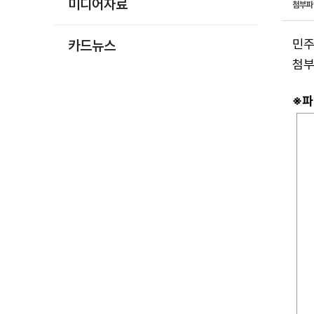
미디어자료
첨부
민주
카드뉴스
첨부
※파