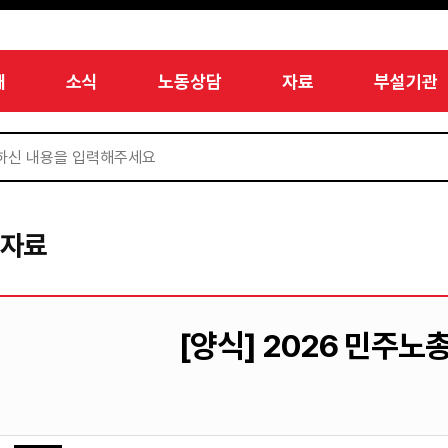
개
소식
노동상담
자료
부설기관
서자료
[양식] 2026 민주노