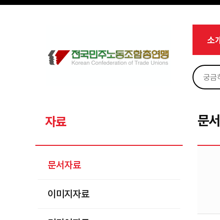
메뉴 건너뛰기
로그인
회원가입
Sketchbook5, 스케치북5
마이페이지
소개
소
<
소식
노동상담
Sketchbook5, 스케치북5
자료
문서자료
문
자료
이미지자료
미디어자료
문서자료
카드뉴스
이미지자료
부설기관
업무