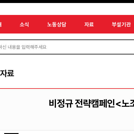
개
소식
노동상담
자료
부설기관
서자료
비정규 전략캠페인<노