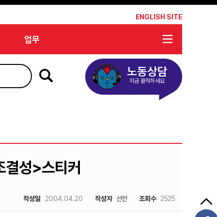
*
ENGLISH SITE
업무
노동상담
지금 클릭하세요
조결성>스티커
작성일
2004.04.20
작성자
선전
조회수
2525