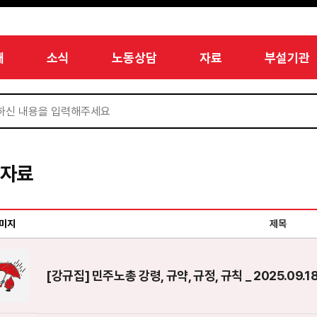
개
소식
노동상담
자료
부설기관
서자료
미지
제목
[강규집] 민주노총 강령, 규약, 규정, 규칙 _ 2025.09.1