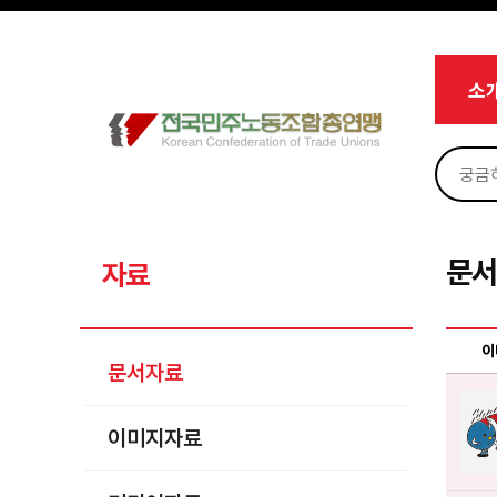
메뉴 건너뛰기
로그인
회원가입
Sketchbook5, 스케치북5
마이페이지
소개
소
<
소식
노동상담
Sketchbook5, 스케치북5
자료
문서자료
문
자료
이미지자료
미디어자료
이
문서자료
카드뉴스
이미지자료
부설기관
업무