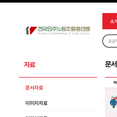
메뉴 건너뛰기
로그인
회원가입
Sketchbook5, 스케치북5
마이페이지
소개
소
<
소식
노동상담
Sketchbook5, 스케치북5
자료
문서자료
문
자료
이미지자료
미디어자료
이
문서자료
카드뉴스
이미지자료
부설기관
업무