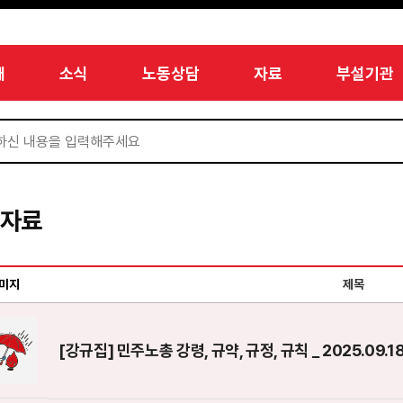
개
소식
노동상담
자료
부설기관
서자료
미지
제목
[강규집] 민주노총 강령, 규약, 규정, 규칙 _ 2025.09.1