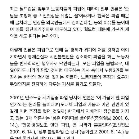
부설기관
최근 월드컵을 앞두고 노동자들의 파업에 대하여 일부 언론은 '손
님을 초청해 놓고 잔칫상을 뒤엎는 꼴'이라거나 '한국은 파업 때문
에 골치라는 인상을 외국인들에게 심어준다'는 등의 이유를 들이대
업무
며 이를 집단이기주의로 매도하고 있다. 월드컵 때문에 기본권 제
약을 해도 된다는 논리인가.
이렇게 언론은 파업으로 인해 늘 경제가 위기에 처할 것처럼 이야
기하면서 경제손실과 시민불편만을 강조하여 파업을 하는 노동자
들을 반사회적인 행위자로 낙인찍는다. 모든 파업을 불법으로, 내
일이라도 나라가 망할 것처럼 매도하는 기사 속에서 노동3권을 보
장하는 헌법의 정신을 찾기는 힘들다. 노동자들의 주장과 요구가
무엇인지를 진지하게 다루는 기사를 찾기도 힘들다.
2001년 민주노총 시기집중 파업 당시에 언론은 '이 가뭄에 웬 파업
인가'라는 논리를 들이대며(도대체 파업과 가뭄과 어떤 관련이 있
길래 이런 주장을 폈던 것일까) 한국에서 지배적인 점유율을 가지
고 있는 3개 언론사는 '붉은 머리띠를 풀어라'(중앙일보 2001. 6.
14.), '항공·병원노조 잇단 파업, 온 나라가 흔들린다'(조선일보
2001. 6. 14.), '정부 불법파업 손 놨나'(동아일보 2001. 6. 14.) 등
을 1면 톱기사의 제목으로 뽑고 있다.