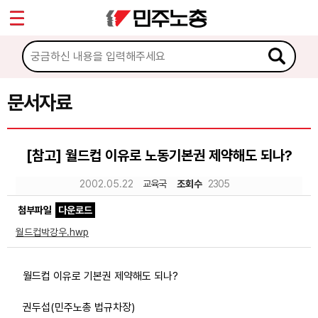
*
Sketchbook5, 스케치북5
마이페이지
소개
<
소식
문서자료
Sketchbook5, 스케치북5
노동상담
[참고] 월드컵 이유로 노동기본권 제약해도 되나?
자료
2002.05.22
교육국
조회수
2305
첨부파일
다운로드
문서자료
월드컵박강우.hwp
이미지자료
미디어자료
월드컵 이유로 기본권 제약해도 되나?
카드뉴스
권두섭(민주노총 법규차장)