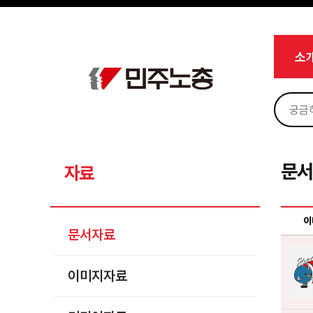
메뉴 건너뛰기
로그인
회원가입
Sketchbook5, 스케치북5
마이페이지
소개
소
<
소식
노동상담
Sketchbook5, 스케치북5
자료
문서자료
문
자료
이미지자료
미디어자료
이
문서자료
카드뉴스
이미지자료
부설기관
업무