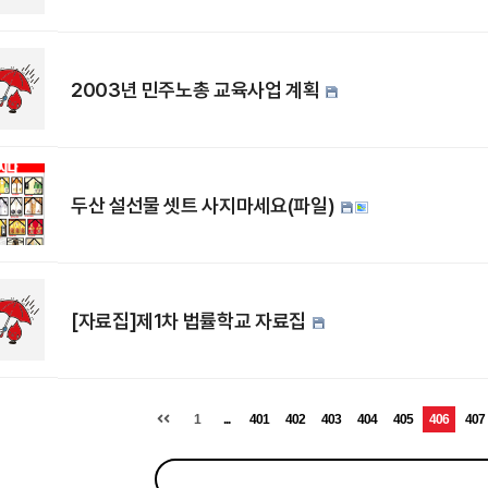
2003년 민주노총 교육사업 계획
두산 설선물 셋트 사지마세요(파일)
[자료집]제1차 법률학교 자료집
1
...
401
402
403
404
405
406
407