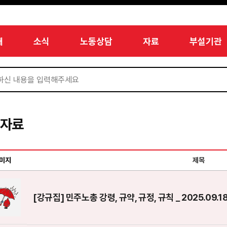
개
소식
노동상담
자료
부설기관
서자료
미지
제목
[강규집] 민주노총 강령, 규약, 규정, 규칙 _ 2025.09.1