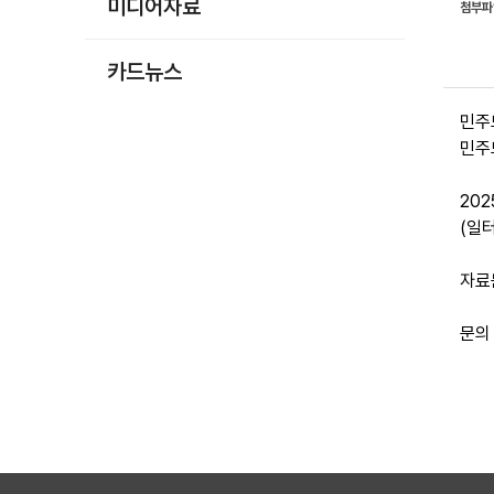
미디어자료
첨부
카드뉴스
민주노
민주
20
(일
자료
문의 