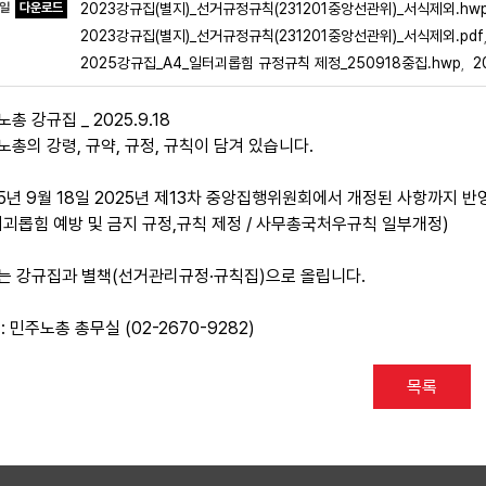
파일
다운로드
2023강규집(별지)_선거규정규칙(231201중앙선관위)_서식제외.hw
2023강규집(별지)_선거규정규칙(231201중앙선관위)_서식제외.pdf
2025강규집_A4_일터괴롭힘 규정규칙 제정_250918중집.hwp
2
,
총 강규집 _ 2025.9.18
노총의 강령, 규약, 규정, 규칙이 담겨 있습니다.
25년 9월 18일 2025년 제13차 중앙집행위원회에서 개정된 사항까지 
터괴롭힘 예방 및 금지 규정,규칙 제정 / 사무총국처우규칙 일부개정)
는 강규집과 별책(선거관리규정·규칙집)으로 올립니다.
: 민주노총 총무실 (02-2670-9282)
목록