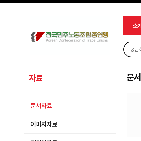
메뉴 건너뛰기
로그인
회원가입
Sketchbook5, 스케치북5
마이페이지
소개
소
<
소식
노동상담
Sketchbook5, 스케치북5
자료
문서자료
문
자료
이미지자료
미디어자료
문서자료
카드뉴스
이미지자료
부설기관
업무