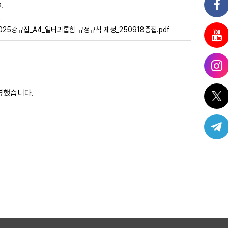
p
,
,
025강규집_A4_일터괴롭힘 규정규칙 제정_250918중집.pdf
반영했습니다.