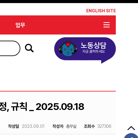
*
ENGLISH SITE
업무
노동상담
지금 클릭하세요
 규칙 _ 2025.09.18
작성일
2023.09.01
작성자
총무실
조회수
327306