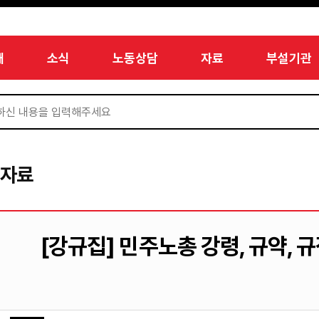
개
소식
노동상담
자료
부설기관
서자료
[강규집] 민주노총 강령, 규약, 규정,