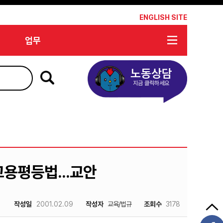
*
ENGLISH SITE
업무
노동상담
지금 클릭하세요
고용평등법...교안
작성일
2001.02.09
작성자
교육/법규
조회수
3178