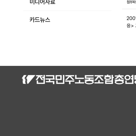
미디어자료
첨부
20
카드뉴스
응>