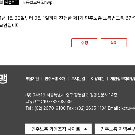
파일
다운로드
노동법교육5.hwp
01년 1월 30일부터 2월 1일까지 진행한 제1기 민주노총 노동법교육 
 교안입니다
수정
삭제
부설기관
민주노총 소개
오시는 길
이용약관
개인정보처리방
(우) 04518 서울특별시 중구 정동길 3 경향신문사 14층
고유번호 : 107-82-08139
Tel : (02) 2670-9100 Fax : (02) 2635-1134 Email : kctu@
민주노총 가맹조직 사이트
민주노총 지역본부