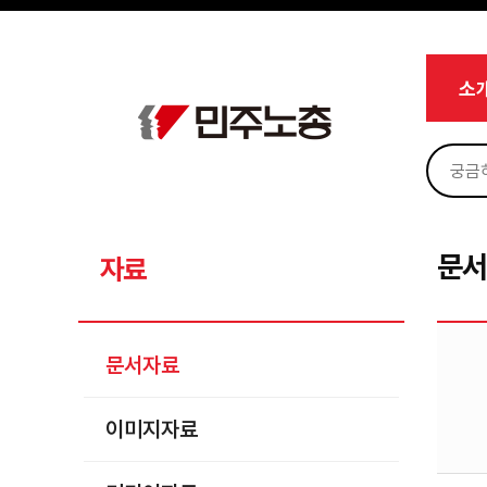
메뉴 건너뛰기
로그인
회원가입
Sketchbook5, 스케치북5
마이페이지
소개
소
<
소식
노동상담
Sketchbook5, 스케치북5
자료
문서자료
문
자료
이미지자료
미디어자료
문서자료
카드뉴스
이미지자료
부설기관
업무