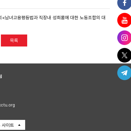
6강의<남녀고용평등법과 직장내 성희롱에 대한 노동조합의 대
목록
침
kctu.org
 사이트