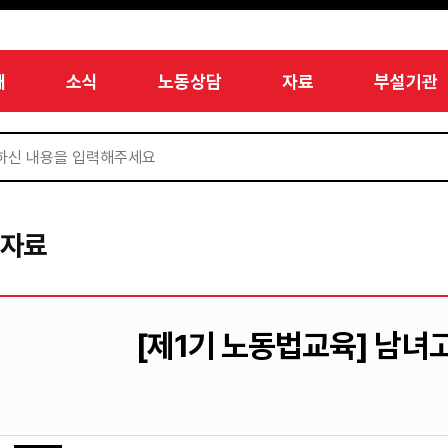
개
소식
노동상담
자료
부설기관
서자료
[제1기 노동법교육] 남녀