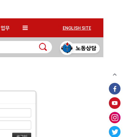
*
업무
ENGLISH SITE