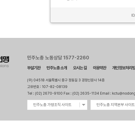
I
민주노총 노동상담 1577-2260
부설기관
민주노총 소개
오시는 길
이용약관
개인정보처리
(우) 04518 서울특별시 중구 정동길 3 경향신문사 14층
고유번호 : 107-82-08139
Tel : (02) 2670-9100 Fax : (02) 2635-1134 Email : kctu@nodon
민주노총 가맹조직 사이트
민주노총 지역본부 사이트