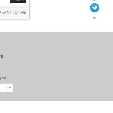
D/PW 찾기
|
회원가입
방침
g.org