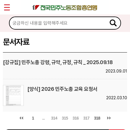
*
Sketchbook5, 스케치북5
마이페이지
소개
<
소식
문서자료
Sketchbook5, 스케치북5
노동상담
[강규집] 민주노총 강령, 규약, 규정, 규칙 _ 2025.09.18
2023.09.01
자료
문서자료
[양식] 2026 민주노총 교육 요청서
2022.03.10
이미지자료
미디어자료
1
...
314
315
316
317
318
카드뉴스