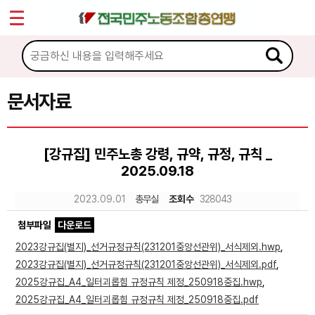
*
Sketchbook5, 스케치북5
마이페이지
소개
<
소식
문서자료
Sketchbook5, 스케치북5
노동상담
[강규집] 민주노총 강령, 규약, 규정, 규칙 _
2025.09.18
자료
2023.09.01
총무실
조회수
328043
문서자료
첨부파일
다운로드
이미지자료
2023강규집(별지)_선거규정규칙(231201중앙선관위)_서식제외.hwp
,
2023강규집(별지)_선거규정규칙(231201중앙선관위)_서식제외.pdf
,
미디어자료
2025강규집_A4_일터괴롭힘 규정규칙 제정_250918중집.hwp
,
카드뉴스
2025강규집_A4_일터괴롭힘 규정규칙 제정_250918중집.pdf