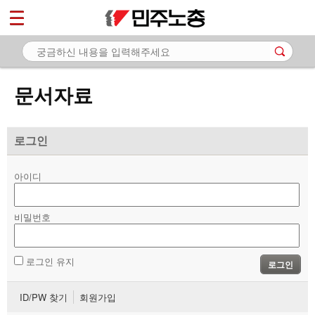
*
마이페이지
소개
<
소식
문서자료
노동상담
자료
로그인
- 문서자료
아이디
- 이미지자료
비밀번호
- 미디어자료
- 카드뉴스
로그인 유지
로그인
부설기관
ID/PW 찾기
회원가입
업무