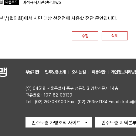
파일
다운로드
비정규직시민전단.hwp
본부(협의회)에서 시민 대상 선전전에 사용할 전단 문안입니다.
수정
삭제
부설기관
민주노총 소개
오시는 길
이용약관
개인정보처리방
(우) 04518 서울특별시 중구 정동길 3 경향신문사 14층
고유번호 : 107-82-08139
Tel : (02) 2670-9100 Fax : (02) 2635-1134 Email : kctu@
민주노총 가맹조직 사이트
민주노총 지역본부