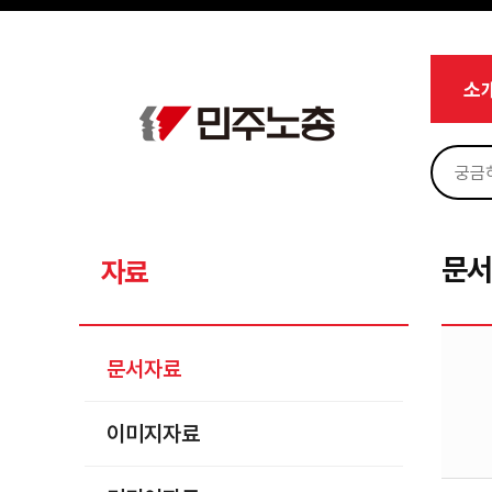
메뉴 건너뛰기
로그인
회원가입
Sketchbook5, 스케치북5
마이페이지
소개
소
<
소식
노동상담
Sketchbook5, 스케치북5
자료
문서자료
문
자료
이미지자료
미디어자료
문서자료
카드뉴스
이미지자료
부설기관
업무