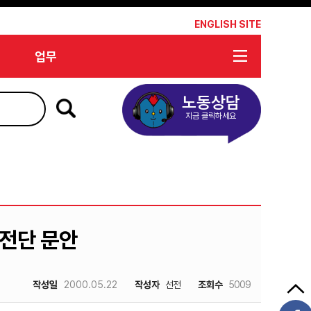
*
ENGLISH SITE
업무
노동상담
지금 클릭하세요
전단 문안
작성일
2000.05.22
작성자
선전
조회수
5009