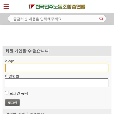
*
마이페이지
소개
<
소식
노동상담
자료
회원 가입할 수 없습니다.
부설기관
아이디
업무
비밀번호
로그인 유지