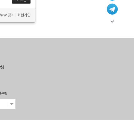
D/PW 찾기
|
회원가입
방침
g.org