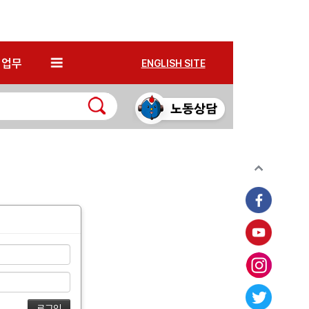
*
업무
ENGLISH SITE