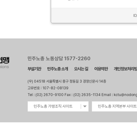
I
민주노총 노동상담 1577-2260
부설기관
민주노총 소개
오시는 길
이용약관
개인정보처리
(우) 04518 서울특별시 중구 정동길 3 경향신문사 14층
고유번호 : 107-82-08139
Tel : (02) 2670-9100 Fax : (02) 2635-1134 Email : kctu@nodon
민주노총 가맹조직 사이트
민주노총 지역본부 사이트