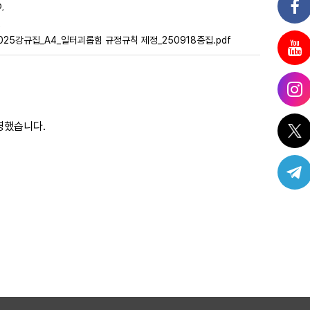
p
,
,
025강규집_A4_일터괴롭힘 규정규칙 제정_250918중집.pdf
반영했습니다.