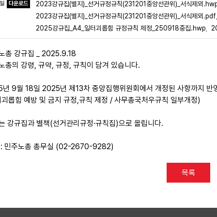
파일
다운로드
2023강규집(별지)_선거규정규칙(231201중앙선관위)_서식제외.hw
2023강규집(별지)_선거규정규칙(231201중앙선관위)_서식제외.pdf
2025강규집_A4_일터괴롭힘 규정규칙 제정_250918중집.hwp
2
,
총 강규집 _ 2025.9.18
노총의 강령, 규약, 규정, 규칙이 담겨 있습니다.
25년 9월 18일 2025년 제13차 중앙집행위원회에서 개정된 사항까지 
터괴롭힘 예방 및 금지 규정,규칙 제정 / 사무총국처우규칙 일부개정)
는 강규집과 별책(선거관리규정·규칙집)으로 올립니다.
: 민주노총 총무실 (02-2670-9282)
목록