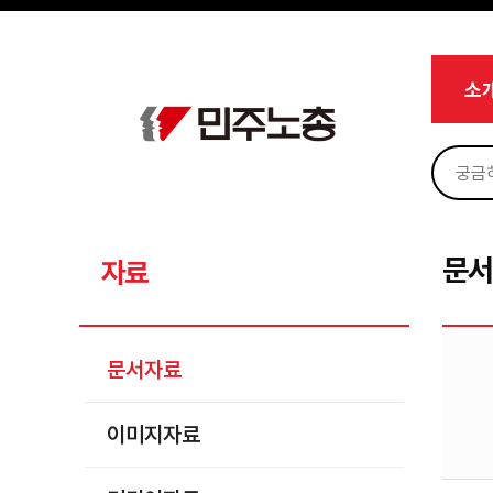
메뉴 건너뛰기
로그인
회원가입
Sketchbook5, 스케치북5
마이페이지
소개
소
<
소식
노동상담
Sketchbook5, 스케치북5
자료
문서자료
문
자료
이미지자료
미디어자료
문서자료
카드뉴스
이미지자료
부설기관
업무