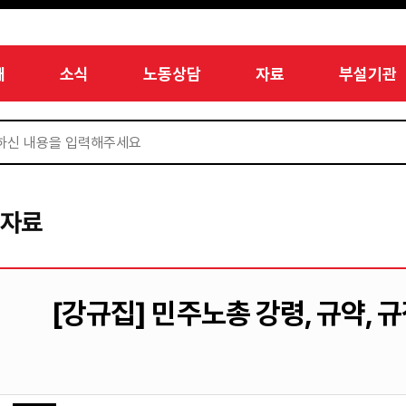
개
소식
노동상담
자료
부설기관
서자료
[강규집] 민주노총 강령, 규약, 규정,