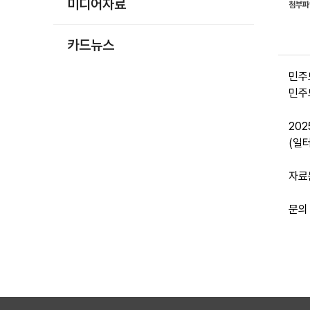
미디어자료
첨부
카드뉴스
민주노
민주
20
(일
자료
문의 