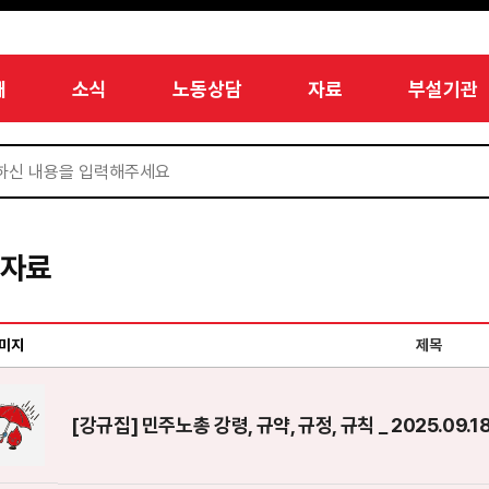
개
소식
노동상담
자료
부설기관
서자료
미지
제목
[강규집] 민주노총 강령, 규약, 규정, 규칙 _ 2025.09.1