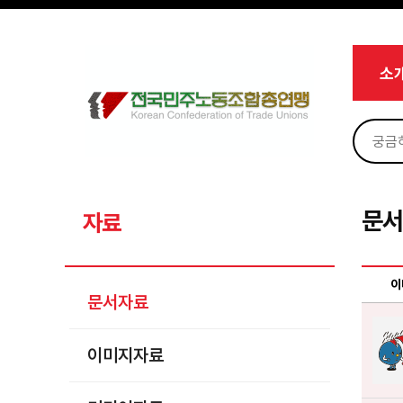
메뉴 건너뛰기
로그인
회원가입
Sketchbook5, 스케치북5
마이페이지
소개
소
<
소식
노동상담
Sketchbook5, 스케치북5
자료
문서자료
문
자료
이미지자료
미디어자료
이
문서자료
카드뉴스
이미지자료
부설기관
업무