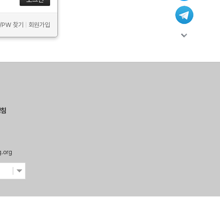
D/PW 찾기
|
회원가입
방침
g.org