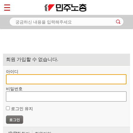
*
마이페이지
소개
<
소식
노동상담
자료
회원 가입할 수 없습니다.
부설기관
아이디
업무
비밀번호
로그인 유지