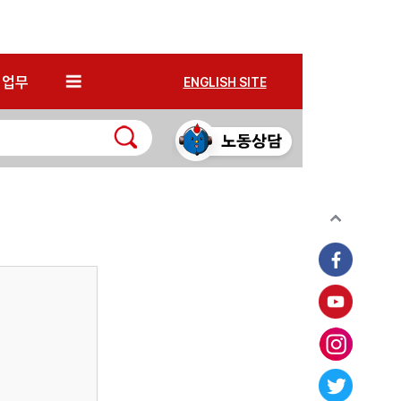
*
업무
ENGLISH SITE