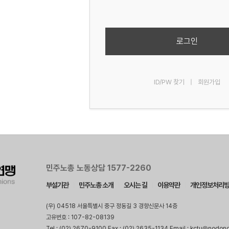
로그인
ID/PW 찾기
|
회원가입
민주노총 노동상담 1577-2260
부설기관
민주노총 소개
오시는 길
이용약관
개인정보처리
(우) 04518 서울특별시 중구 정동길 3 경향신문사 14층
고유번호 : 107-82-08139
Tel : (02) 2670-9100 Fax : (02) 2635-1134 Email : kctu@nodon