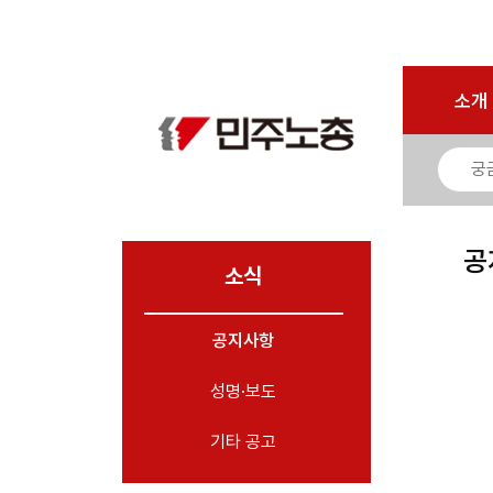
로그인
회원가입
마이페이지
소개
<
소개
소식
- 공지사항
- 성명·보도
- 기타 공고
공
소식
노동상담
공지사항
자료
성명·보도
부설기관
업무
기타 공고