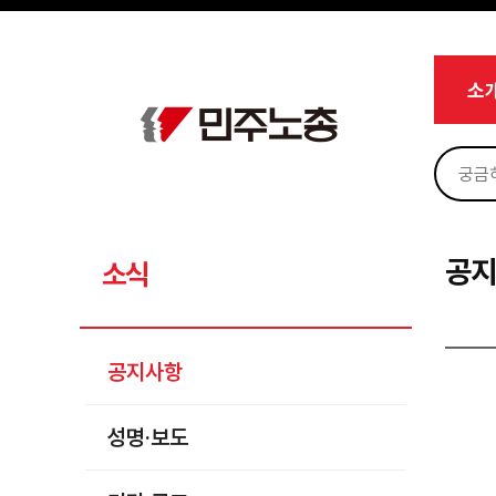
메뉴 건너뛰기
로그인
회원가입
마이페이지
소개
소
<
소식
공지사항
성명·보도
기타 공고
공
소식
노동상담
자료
공지사항
부설기관
성명·보도
업무