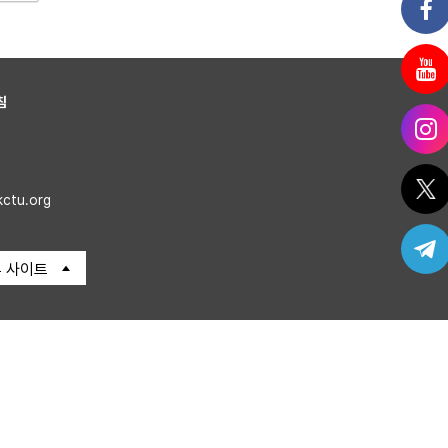
침
kctu.org
 사이트