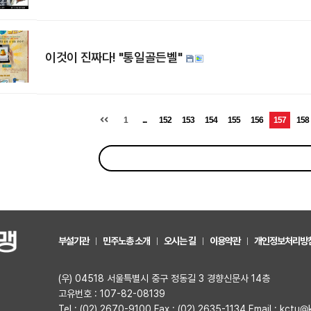
이것이 진짜다! "통일골든벨"
1
...
152
153
154
155
156
157
158
부설기관
민주노총 소개
오시는 길
이용약관
개인정보처리방
(우) 04518 서울특별시 중구 정동길 3 경향신문사 14층
고유번호 : 107-82-08139
Tel : (02) 2670-9100 Fax : (02) 2635-1134 Email : kctu@