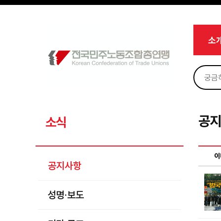
메뉴 건너뛰기
로그인
회원가입
Sketchbook5, 스케치북5
마이페이지
소개
소
<
소식
공지사항
Sketchbook5, 스케치북5
성명·보도
기타 공고
공
소식
노동상담
자료
이
공지사항
부설기관
성명·보도
업무