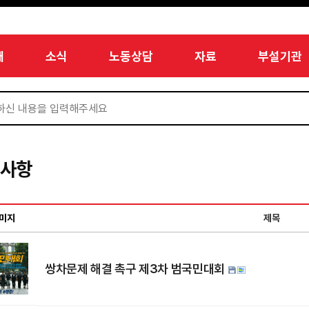
개
소식
노동상담
자료
부설기관
지사항
미지
제목
쌍차문제 해결 촉구 제3차 범국민대회