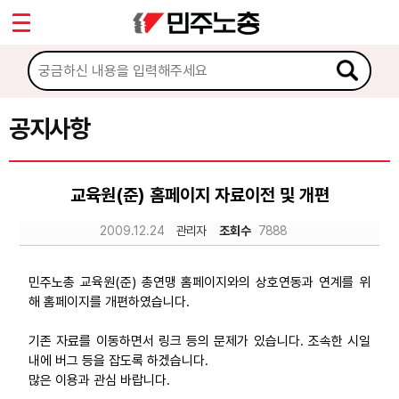
*
Sketchbook5, 스케치북5
마이페이지
소개
<
소식
공지사항
Sketchbook5, 스케치북5
공지사항
교육원(준) 홈페이지 자료이전 및 개편
성명·보도
2009.12.24
관리자
조회수
7888
기타 공고
노동상담
민주노총 교육원(준) 총연맹 홈페이지와의 상호연동과 연계를 위
해 홈페이지를 개편하였습니다.
자료
기존 자료를 이동하면서 링크 등의 문제가 있습니다. 조속한 시일
내에 버그 등을 잡도록 하겠습니다.
많은 이용과 관심 바랍니다.
부설기관