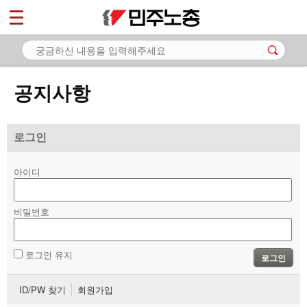
*
마이페이지
소개
<
소식
공지사항
- 공지사항
- 성명·보도
로그인
- 기타 공고
아이디
노동상담
비밀번호
자료
부설기관
로그인 유지
로그인
업무
ID/PW 찾기
회원가입