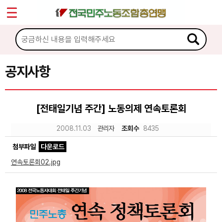
*
Sketchbook5, 스케치북5
마이페이지
소개
<
소식
공지사항
Sketchbook5, 스케치북5
공지사항
[전태일기념 주간] 노동의제 연속토론회
성명·보도
2008.11.03
관리자
조회수
8435
기타 공고
첨부파일
다운로드
노동상담
연속토론회02.jpg
자료
부설기관