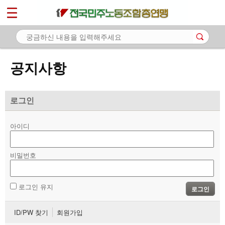
*
마이페이지
소개
<
소식
공지사항
- 공지사항
- 성명·보도
로그인
- 기타 공고
아이디
노동상담
비밀번호
자료
부설기관
로그인 유지
로그인
업무
ID/PW 찾기
회원가입