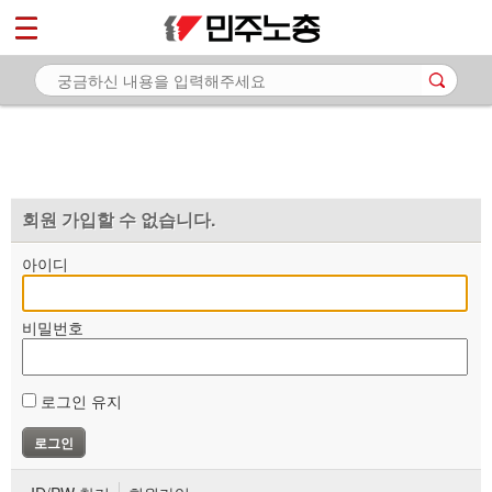
*
마이페이지
소개
<
소식
노동상담
자료
회원 가입할 수 없습니다.
부설기관
아이디
업무
비밀번호
로그인 유지