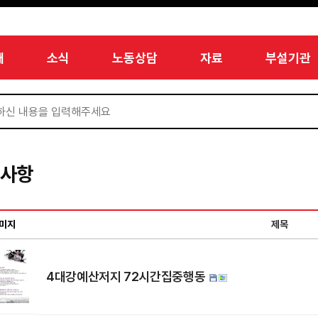
개
소식
노동상담
자료
부설기관
지사항
미지
제목
4대강예산저지 72시간집중행동