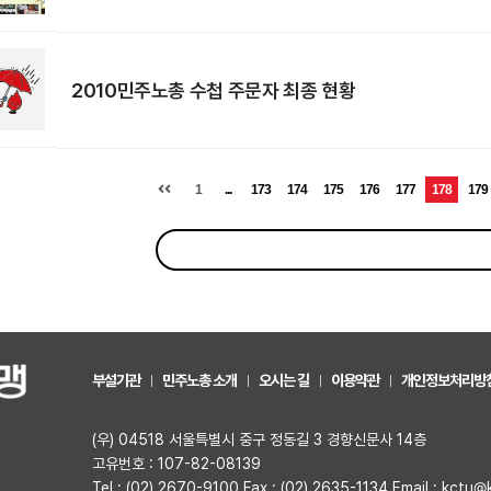
2010민주노총 수첩 주문자 최종 현황
1
...
173
174
175
176
177
178
179
부설기관
민주노총 소개
오시는 길
이용약관
개인정보처리방
(우) 04518 서울특별시 중구 정동길 3 경향신문사 14층
고유번호 : 107-82-08139
Tel : (02) 2670-9100 Fax : (02) 2635-1134 Email : kctu@