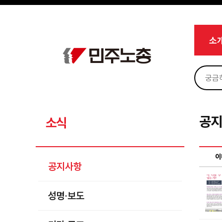
메뉴 건너뛰기
로그인
회원가입
Sketchbook5, 스케치북5
마이페이지
소개
소
<
소식
공지사항
Sketchbook5, 스케치북5
성명·보도
기타 공고
공
소식
노동상담
자료
이
공지사항
부설기관
성명·보도
업무