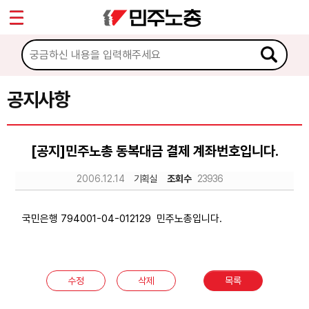
*
Sketchbook5, 스케치북5
마이페이지
소개
<
소식
공지사항
Sketchbook5, 스케치북5
공지사항
[공지]민주노총 동복대금 결제 계좌번호입니다.
성명·보도
2006.12.14
기획실
조회수
23936
기타 공고
노동상담
국민은행 794001-04-012129 민주노총입니다.
자료
수정
삭제
목록
부설기관