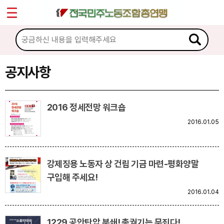
*
Sketchbook5, 스케치북5
마이페이지
소개
<
소식
공지사항
Sketchbook5, 스케치북5
공지사항
2016 정세전망 워크숍
성명·보도
2016.01.05
기타 공고
노동상담
강제징용 노동자 상 건립 기금 마련-평화양말
구입해 주세요!
자료
2016.01.04
부설기관
1229 공안탄압 분쇄! 총궐기는 무죄다!