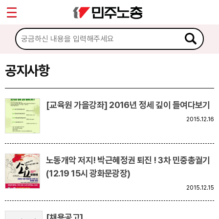
*
Sketchbook5, 스케치북5
마이페이지
소개
<
소식
공지사항
Sketchbook5, 스케치북5
공지사항
[교육원 가을강좌] 2016년 정세 깊이 들여다보기
성명·보도
2015.12.16
기타 공고
노동상담
노동개악 저지! 박근혜정권 퇴진 ! 3차 민중총궐기
(12.19 15시 광화문광장)
자료
2015.12.15
부설기관
[채용공고]