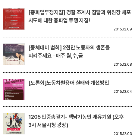
[총파업투쟁지침] 경찰 조계사 침탈과 위원장 체포
시도에 대한 총파업 투쟁 지침!
2015.12.09
[동체대비 법회] 2천만 노동자의 생존을
지켜주세요 - 매주 월,수,금
2015.12.08
[토론회]노동차별용어 실태와 개선방안
2015.12.04
1205 민중총궐기- 백남기농민 쾌유기원 (오후
3시 서울시청 광장)
2015.12.03