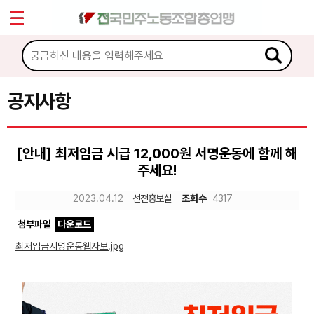
*
Sketchbook5, 스케치북5
마이페이지
소개
<
소식
공지사항
Sketchbook5, 스케치북5
공지사항
[안내] 최저임금 시급 12,000원 서명운동에 함께 해
성명·보도
주세요!
기타 공고
2023.04.12
선전홍보실
조회수
4317
노동상담
첨부파일
다운로드
최저임금서명운동웹자보.jpg
자료
부설기관