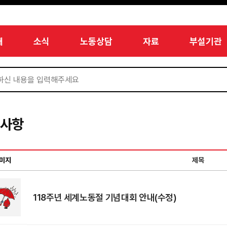
개
소식
노동상담
자료
부설기관
지사항
미지
제목
118주년 세계노동절 기념대회 안내(수정)