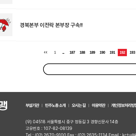
경북본부 이전락 본부장 구속!!
1
...
187
188
189
190
191
192
193
부설기관
민주노총 소개
오시는 길
이용약관
개인정보처리방
(우) 04518 서울특별시 중구 정동길 3 경향신문사 14층
고유번호 : 107-82-08139
Tel : (02) 2670-9100 Fax : (02) 2635-1134 Email : kctu@