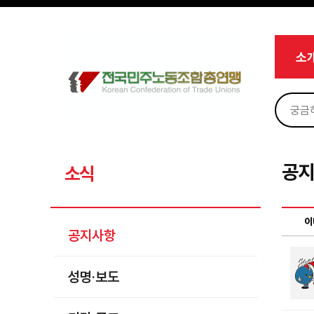
메뉴 건너뛰기
로그인
회원가입
Sketchbook5, 스케치북5
마이페이지
소개
소
<
소식
공지사항
Sketchbook5, 스케치북5
성명·보도
기타 공고
공
소식
노동상담
자료
이
공지사항
부설기관
성명·보도
업무