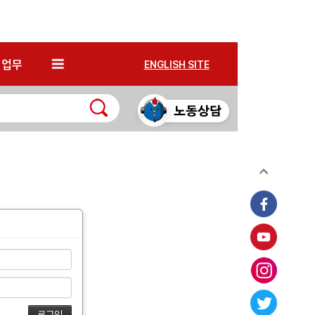
*
업무
ENGLISH SITE